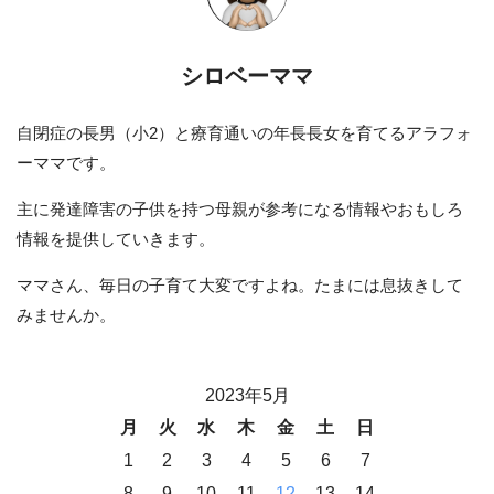
シロベーママ
自閉症の長男（小2）と療育通いの年長長女を育てるアラフォ
ーママです。
主に発達障害の子供を持つ母親が参考になる情報やおもしろ
情報を提供していきます。
ママさん、毎日の子育て大変ですよね。たまには息抜きして
みませんか。
2023年5月
月
火
水
木
金
土
日
1
2
3
4
5
6
7
8
9
10
11
12
13
14